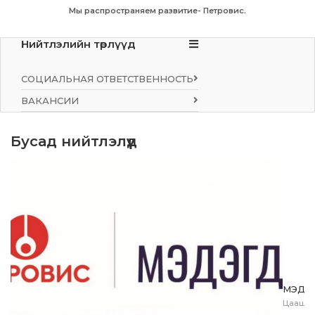
Мы распространяем развитие- Петровис.
Нийтлэлийн төрлүүд
СОЦИАЛЬНАЯ ОТВЕТСТВЕННОСТЬ
ВАКАНСИИ
Бусад нийтлэлүүд
МЭДЭ
Цааш у