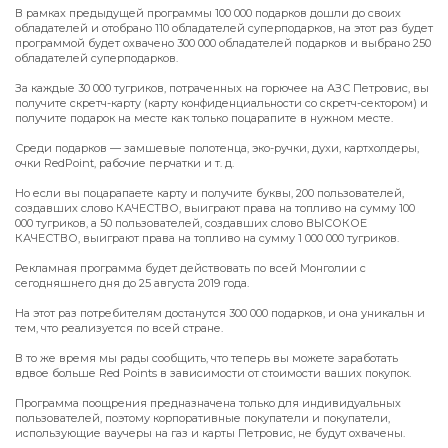
В рамках предыдущей программы 100 000 подарков дошли до своих
обладателей и отобрано 110 обладателей суперподарков, на этот раз будет
программой будет охвачено 300 000 обладателей подарков и выбрано 250
обладателей суперподарков.
За каждые 30 000 тугриков, потраченных на горючее на АЗС Петровис, вы
получите скретч-карту (карту конфиденциальности со скретч-сектором) и
получите подарок на месте как только поцарапите в нужном месте.
Среди подарков — замшевые полотенца, эко-ручки, духи, картхолдеры,
очки RedPoint, рабочие перчатки и т. д.
Но если вы поцарапаете карту и получите буквы, 200 пользователей,
создавших слово КАЧЕСТВО, выиграют права на топливо на сумму 100
000 тугриков, а 50 пользователей, создавших слово ВЫСОКОЕ
КАЧЕСТВО, выиграют права на топливо на сумму 1 000 000 тугриков.
Рекламная программа будет действовать по всей Монголии с
сегодняшнего дня до 25 августа 2019 года.
На этот раз потребителям достанутся 300 000 подарков, и она уникальн и
тем, что реализуется по всей стране.
В то же время мы рады сообщить, что теперь вы можете заработать
вдвое больше Red Points в зависимости от стоимости ваших покупок.
Программа поощрения предназначена только для индивидуальных
пользователей, поэтому корпоративные покупатели и покупатели,
использующие ваучеры на газ и карты Петровис, не будут охвачены.