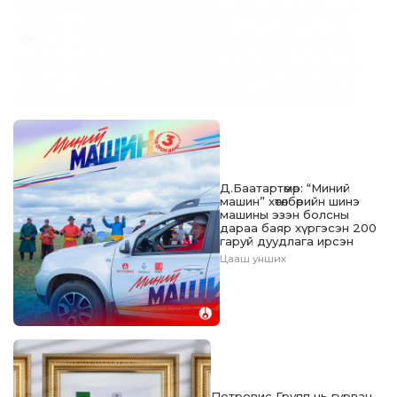
Д.Баатартөмөр: “Миний
машин” хөтөлбөрийн шинэ
машины эзэн болсны
дараа баяр хүргэсэн 200
гаруй дуудлага ирсэн
Цааш унших
Петровис Групп нь гурван