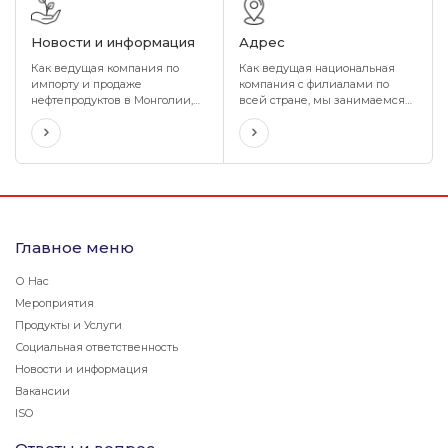
организации. Мы также
расположенные в каждом
предлагаем максимально
аймаке и сомоне.
Новости и информация
Адрес
гибкие условия, подходящие
для бизнеса вашей
Как ведущая компания по
Как ведущая национальная
организации.
импорту и продаже
компания с филиалами по
нефтепродуктов в Монголии,
всей стране, мы занимаемся
мы импортируем и реализуем
поставками качественных
нефтепродукты самого
продуктов и услуг нашим
высокого качества,
гражданам и потребителям
соответствующие
через наши филиалы и
требованиям международных
подразделения,
стандартов, используя нашу
расположенные в каждом
образцовую самую надежную
аймаке и сомоне.
систему хранения и
транспортировки с нашими 11
Главное меню
нефтехранилищами, около 350
автоцистернами и 400
О Нас
автозапраочных станций.
Мероприятия
Продукты и Услуги
Социальная ответственность
Новости и информация
Вакансии
ISO