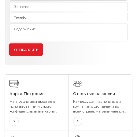
ОТПРАВЛЯТЬ
Карта Петровис
Открытые вакансии
Мы предлагаем простые в
Как ведущая национальная
использовании и строго
компания с филиалами по
конфиденциальные карты
всей стране, мы занимаемся
расхода топлива с
поставками качественных
постоянными скидками и
продуктов и услуг нашим
поощрениями, которые
гражданам и потребителям
идеально соответствуют
через наши филиалы и
потребностям вашей
подразделения,