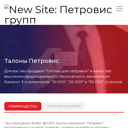
Талоны Петровис
Для вас мы продаем "Талоны для заправок" в качестве
высококонфиденциального безопасного заменителя
банкнот 3-х номиналов: "10 000", "20 000" и "50 000" тугриков.
ПРЕИМУЩЕСТВА
ПОЛУЧИТЬ УСЛУГИ
При посещении более 360 АЗС Группы компаний "Петровис",
расположенных по всей стране,Вы можете приобрести топливо с