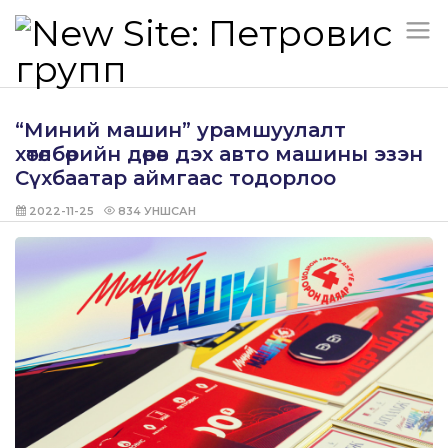
“Миний машин” урамшуулалт
хөтөлбөрийн дөрөв дэх авто машины эзэн
Сүхбаатар аймгаас тодорлоо
2022-11-25
834
УНШСАН