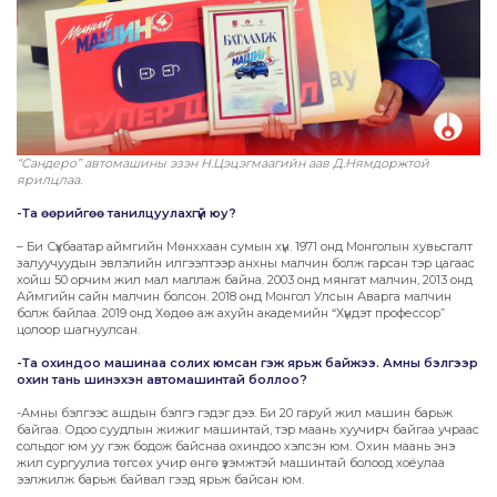
“Сандеро” автомашины эзэн Н.Цэцэгмаагийн аав Д.Нямдоржтой
ярилцлаа.
-Та өөрийгөө танилцуулахгүй юу?
– Би Сүхбаатар аймгийн Мөнххаан сумын хүн. 1971 онд Монголын хувьсгалт
залуучуудын эвлэлийн илгээлтээр анхны малчин болж гарсан тэр цагаас
хойш 50 орчим жил мал маллаж байна. 2003 онд мянгат малчин, 2013 онд
Аймгийн сайн малчин болсон. 2018 онд Монгол Улсын Аварга малчин
болж байлаа. 2019 онд Хөдөө аж ахуйн академийн “Хүндэт профессор”
цолоор шагнуулсан.
-Та охиндоо машинаа солих юмсан гэж ярьж байжээ. Амны бэлгээр
охин тань шинэхэн автомашинтай боллоо?
-Амны бэлгээс ашдын бэлгэ гэдэг дээ. Би 20 гаруй жил машин барьж
байгаа. Одоо суудлын жижиг машинтай, тэр маань хуучирч байгаа учраас
сольдог юм уу гэж бодож байснаа охиндоо хэлсэн юм. Охин маань энэ
жил сургуулиа төгсөх учир өнгө үзэмжтэй машинтай болоод хоёулаа
ээлжилж барьж байвал гээд ярьж байсан юм.