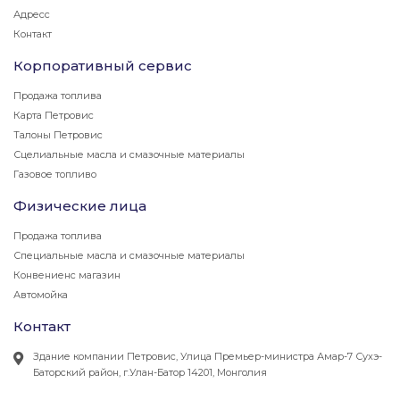
Адресс
Контакт
Корпоративный сервис
Продажа топлива
Карта Петровис
Талоны Петровис
Сцелиальные масла и смазочные материалы
Газовое топливо
Физические лица
Продажа топлива
Специальные масла и смазочные материалы
Конвениенс магазин
Автомойка
Контакт
Здание компании Петровис, Улица Премьер-министра Амар-7 Сухэ-
Баторский район, г.Улан-Батор 14201, Монголия