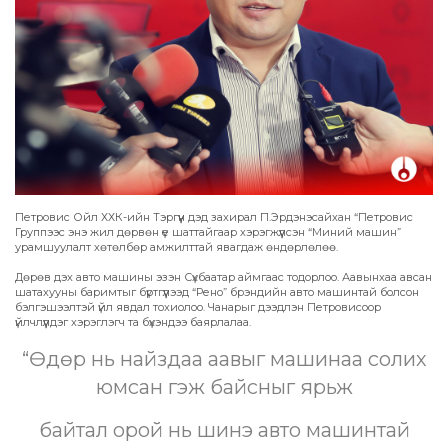
Петровис Ойл ХХК-ийн Тэргүүн дэд захирал П.Эрдэнэсайхан “Петровис
Группээс энэ жил дөрвөн үе шаттайгаар хэрэгжүүлсэн “Миний машин”
урамшуулалт хөтөлбөр амжилттай явагдаж өндөрлөлөө.
Дөрөв дэх авто машины эзэн Сүхбаатар аймгаас тодорлоо. Аавынхаа авсан
шатахууны баримтыг бүртгүүлээд “Рено” брэндийн авто машинтай болсон
бэлгэшээлтэй үйл явдал тохиолоо. Чанарыг дээдлэн Петровисоор
үйлчлүүлдэг хэрэглэгч та бүхэндээ баярлалаа.
“Өдөр нь найздаа аавыг машинаа солих
юмсан гэж байсныг ярьж
байтал орой нь шинэ авто машинтай