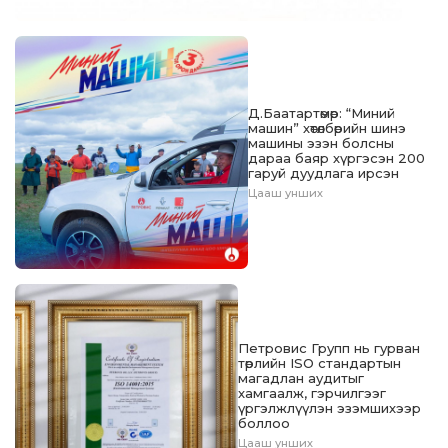
Д.Баатартөмөр: “Миний
машин” хөтөлбөрийн шинэ
машины эзэн болсны
дараа баяр хүргэсэн 200
гаруй дуудлага ирсэн
Цааш унших
Петровис Групп нь гурван
төрлийн ISO стандартын
магадлан аудитыг
хамгаалж, гэрчилгээг
үргэлжлүүлэн эзэмшихээр
боллоо
Цааш унших