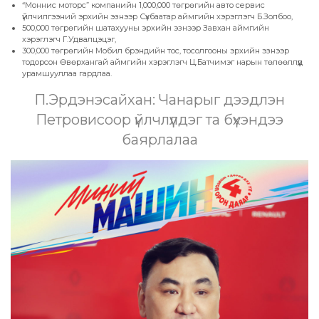
“Моннис моторс” компанийн 1,000,000 төгрөгийн авто сервис
үйлчилгээний эрхийн эзнээр Сүхбаатар аймгийн хэрэглэгч Б.Золбоо,
500,000 төгрөгийн шатахууны эрхийн эзнээр Завхан аймгийн
хэрэглэгч Г.Удвалцэцэг,
300,000 төгрөгийн Мобил брэндийн тос, тосолгооны эрхийн эзнээр
тодорсон Өвөрхангай аймгийн хэрэглэгч Ц.Батчимэг нарын төлөөллүүд
урамшууллаа гардлаа.
П.Эрдэнэсайхан: Чанарыг дээдлэн
Петровисоор үйлчлүүлдэг та бүхэндээ
баярлалаа