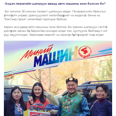
-Хэдэн төгрөгийн шатахуун аваад авто машины эзэн болсон бэ?
-Би голчлон 30 мянган төгрөгт шатахуун авдаг. Петровисийн байнгын
үйлчлүүлэгч учраас урамшуулалт хөтөлбөрүүдийг нь андахгүй. Өмнө нь
“Бэлгэнд гаръя” хөтөлбөрт оролцож байсан.
Харин энэ удаад авто машины эзэн боллоо. Би зөвхөн шатахуун гэлтгүй
дэлгүүрээс авсан бүх баримтаа охиндоо өгдөг юм. Цуглуулж байгаад л хот
руу явуулчихдаг. Заримдаа өөрийг нь ирэхэд бүртгүүлээрэй гээд өгдөг.