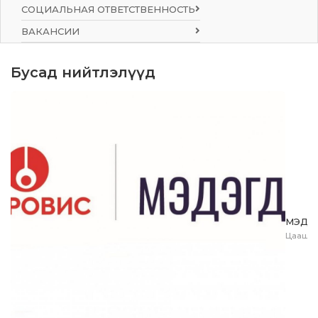
СОЦИАЛЬНАЯ ОТВЕТСТВЕННОСТЬ
ВАКАНСИИ
Бусад нийтлэлүүд
МЭДЭ
Цааш у