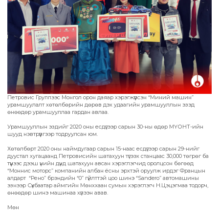
Петровис Группээс Монгол орон даяар хэрэгжүүлсэн “Миний машин”
урамшуулалт хөтөлбөрийн дөрөв дэх удаагийн урамшууллын эзэд
өнөөдөр урамшууллаа гардан авлаа.
Урамшууллын эздийг 2020 оны есдүгээр сарын 30-ны өдөр МҮОНТ-ийн
шууд нэвтрүүлгээр тодруулсан юм.
Хөтөлбөрт 2020 оны наймдугаар сарын 15-наас есдүгээр сарын 29-нийг
дуустал хугацаанд Петровисийн шатахуун түгээх станцаас 30,000 төгрөг ба
түүнээс дээш үнийн дүнд шатахуун авсан хэрэглэгчид оролцсон бөгөөд
“Моннис моторс” компанийн албан ёсны эрхтэй оруулж ирдэг Францын
алдарт “Рено” брэндийн “0” гүйлттэй цоо шинэ “Sandero” автомашины
эзнээр Сүхбаатар аймгийн Мөнххаан сумын хэрэглэгч Н.Цэцэгмаа тодорч,
өнөөдөр шинэ машинаа хүлээн авав.
Мөн