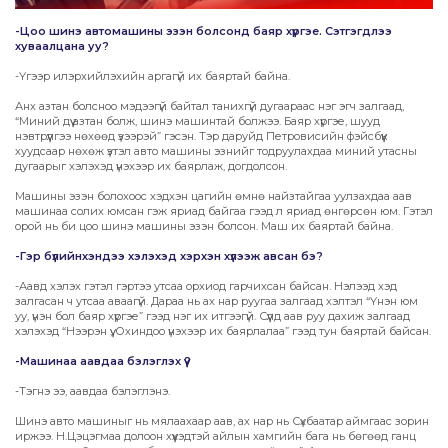
-Цоо шинэ автомашины эзэн болсонд баяр хүргэе. Сэтгэгдлээ
хуваалцана уу?
-Үгээр илэрхийлэхийн аргагүй их баяртай байна.
Анх азтан болсноо мэдээгүй байтал танихгүй дугаараас нэг эгч залгаад,
“Миний дүү азтан болж, шинэ машинтай болжээ. Баяр хүргэе, шууд
нэвтрүүлгээ нөхөөд үзээрэй” гэсэн. Тэр даруйд Петровисийн фэйсбүүк
хуудсаар нөхөж үзтэл авто машины эзнийг тодруулахдаа миний утасны
дугаарыг хэлэхэд үнэхээр их баярлаж, догдолсон.
Машины эзэн болохоос хэдхэн цагийн өмнө найзтайгаа уулзахдаа аав
машинаа солих юмсан гэж яриад байгаа гээд л яриад өнгөрсөн юм. Гэтэл
орой нь би цоо шинэ машины эзэн болсон. Маш их баяртай байна.
-Гэр бүлийнхэндээ хэлэхэд хэрхэн хүлээж авсан бэ?
-Аавд хэлэх гэтэл гэртээ утсаа орхиод гарчихсан байсан. Нэлээд хэд
залгасан ч утсаа аваагүй. Дараа нь ах нар руугаа залгаад хэлтэл “Үнэн юм
уу, үнэн бол баяр хүргэе” гээд нэг их итгээгүй. Сүүлд аав руу дахиж залгаад
хэлэхэд “Нээрэн үү, Охиндоо үнэхээр их баярлалаа” гээд тун баяртай байсан.
-Машинаа аавдаа бэлэглэх үү?
-Тэгнэ ээ, аавдаа бэлэглэнэ.
Шинэ авто машиныг нь мялаахаар аав, ах нар нь Сүхбаатар аймгаас зорин
иржээ. Н.Цэцэгмаа долоон хүүхэдтэй айлын хамгийн бага нь бөгөөд ганц