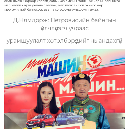
охин нь аж. Өөрөөр хэлбэл, аавынхаа амины “ганц”. Ах нар нь аавынхаа
мал маллах арга ухааныг өвлөж, мал дагасан бол охиноо өөр
мэргэжилтэй болгохоор аав нь хотод сургуульд суулгажээ.
Д.Нямдорж: Петровисийн байнгын
үйлчлүүлэгч учраас
урамшуулалт хөтөлбөрүүдийг нь андахгүй