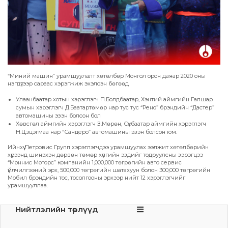
“Миний машин” урамшуулалт хөтөлбөр Монгол орон даяар 2020 оны
нэгдүгээр сараас хэрэгжиж эхэлсэн бөгөөд
Улаанбаатар хотын хэрэглэгч П.Болдбаатар, Хэнтий аймгийн Галшар
сумын хэрэглэгч Д.Баатартөмөр нар тус тус “Рено” брэндийн “Дастер”
автомашины эзэн болсон бол
Хөвсгөл аймгийн хэрэглэгч З.Мөрөн, Сүхбаатар аймгийн хэрэглэгч
Н.Цэцэгмаа нар “Сандеро” автомашины эзэн болсон юм.
Ийнхүү Петровис Групп хэрэглэгчдээ урамшуулах ээлжит хөтөлбөрийн
хүрээнд шинэхэн дөрвөн төмөр хүлгийн эздийг тодруулсны зэрэгцээ
“Моннис Моторс” компанийн 1,000,000 төгрөгийн авто сервис
үйлчилгээний эрх, 500,000 төгрөгийн шатахуун болон 300,000 төгрөгийн
Мобил брэндийн тос, тосолгооны эрхээр нийт 12 хэрэглэгчийг
урамшууллаа.
Нийтлэлийн төрлүүд