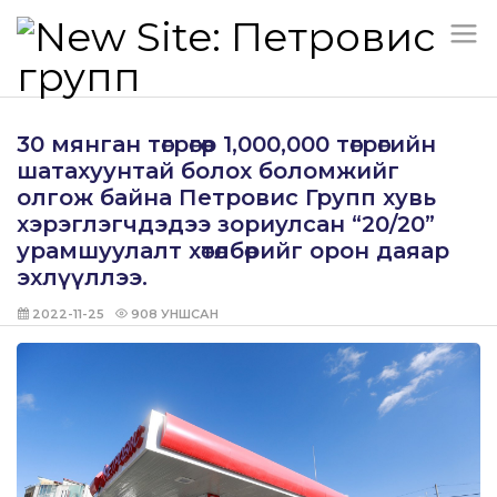
30 мянган төгрөгөөр 1,000,000 төгрөгийн
шатахуунтай болох боломжийг
олгож байна Петровис Групп хувь
хэрэглэгчдэдээ зориулсан “20/20”
урамшуулалт хөтөлбөрийг орон даяар
эхлүүллээ.
2022-11-25
908
УНШСАН