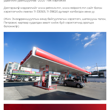
удаагийн урамшууллаа “20/20” гэж нэрлэжээ.
Дэлгэрэнгүй мэдээллийг www.petrovis.mn, www.redpoint.mn сайт болон
хэрэглэгчийн лавлах 11-330505, 11-318020 дугаарт холбогдон авна уу.
(Жич: Энэхүү урамшууллын аянд байгууллагын хэрэглэгч, шатахууны талон,
Петровис картаар худалдан авалт хийж буй хэрэглэгчид оролцох
боломжгүй.)