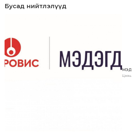
Бусад нийтлэлүүд
МЭДЭ
Цааш у