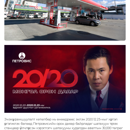
Энэхүү урамшуулалт хөтөлбөр нь өнөөдрөөс эхлэн 2020.12.25-ныг хүртэл
үргэлжлэх бөгөөд Петровисийн орон даяар байрладаг шатахуун түгээх
станцаар үйлчлүүлсэн хэрэглэгч шатахууны худалдан авалтын 30,000 төгрөг