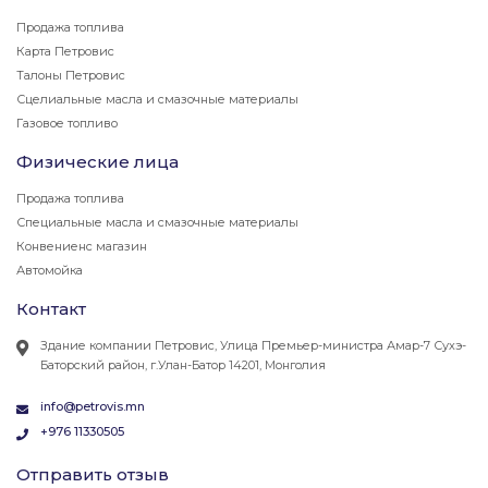
Продажа топлива
Карта Петровис
Талоны Петровис
Сцелиальные масла и смазочные материалы
Газовое топливо
Физические лица
Продажа топлива
Специальные масла и смазочные материалы
Конвениенс магазин
Автомойка
Контакт
Здание компании Петровис, Улица Премьер-министра Амар-7 Сухэ-
Баторский район, г.Улан-Батор 14201, Монголия
info@petrovis.mn
+976 11330505
Отправить отзыв