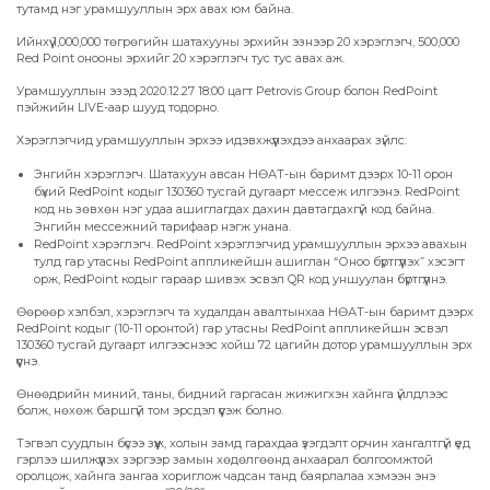
тутамд нэг урамшууллын эрх авах юм байна.
Ийнхүү 1,000,000 төгрөгийн шатахууны эрхийн эзнээр 20 хэрэглэгч, 500,000
Red Point онооны эрхийг 20 хэрэглэгч тус тус авах аж.
Урамшууллын эзэд 2020.12.27 18:00 цагт Petrovis Group болон RedPoint
пэйжийн LIVE-аар шууд тодорно.
Хэрэглэгчид урамшууллын эрхээ идэвхжүүлэхдээ анхаарах зүйлс:
Энгийн хэрэглэгч. Шатахуун авсан НӨАТ-ын баримт дээрх 10-11 орон
бүхий RedPoint кодыг 130360 тусгай дугаарт мессеж илгээнэ. RedPoint
код нь зөвхөн нэг удаа ашиглагдах дахин давтагдахгүй код байна.
Энгийн мессежний тарифаар нэгж унана.
RedPoint хэрэглэгч. RedPoint хэрэглэгчид урамшууллын эрхээ авахын
тулд гар утасны RedPoint аппликейшн ашиглан “Оноо бүртгүүлэх” хэсэгт
орж, RedPoint кодыг гараар шивэх эсвэл QR код уншуулан бүртгүүлнэ.
Өөрөөр хэлбэл, хэрэглэгч та худалдан авалтынхаа НӨАТ-ын баримт дээрх
RedPoint кодыг (10-11 оронтой) гар утасны RedPoint аппликейшн эсвэл
130360 тусгай дугаарт илгээснээс хойш 72 цагийн дотор урамшууллын эрх
үүснэ.
Өнөөдрийн миний, таны, бидний гаргасан жижигхэн хайнга үйлдлээс
болж, нөхөж баршгүй том эрсдэл үүсэж болно.
Тэгвэл суудлын бүсээ зүүж, холын замд гарахдаа үзэгдэлт орчин хангалтгүй үед
гэрлээ шилжүүлэх зэргээр замын хөдөлгөөнд анхаарал болгоомжтой
оролцож, хайнга зангаа хориглож чадсан танд баярлалаа хэмээн энэ