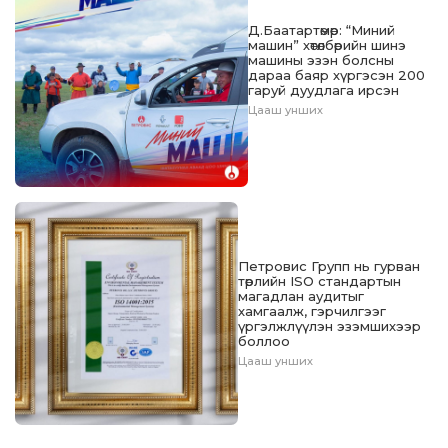
Д.Баатартөмөр: “Миний
машин” хөтөлбөрийн шинэ
машины эзэн болсны
дараа баяр хүргэсэн 200
гаруй дуудлага ирсэн
Цааш унших
Петровис Групп нь гурван
төрлийн ISO стандартын
магадлан аудитыг
хамгаалж, гэрчилгээг
үргэлжлүүлэн эзэмшихээр
боллоо
Цааш унших