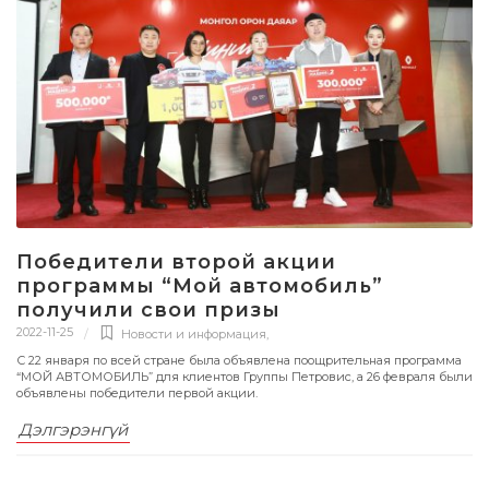
Победители второй акции
программы “Мой автомобиль”
получили свои призы
2022-11-25
Новости и информация
,
С 22 января по всей стране была объявлена поощрительная программа
“МОЙ АВТОМОБИЛЬ” для клиентов Группы Петровис, а 26 февраля были
объявлены победители первой акции.
Дэлгэрэнгүй