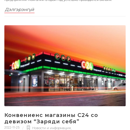
Дэлгэрэнгүй
Конвениенс магазины C24 со
девизом “Заряди себя”
2022-11-25
Новости и информация
,