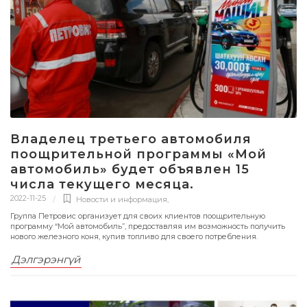
Владелец третьего автомобиля
поощрительной программы «Мой
автомобиль» будет объявлен 15
числа текущего месяца.
2022-11-25
Новости и информация
,
Группа Петровис организует для своих клиентов поощрительную
программу “Мой автомобиль”, предоставляя им возможность получить
нового железного коня, купив топливо для своего потребления.
Дэлгэрэнгүй