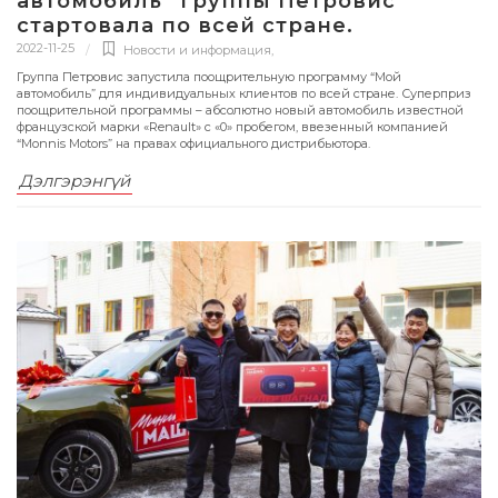
автомобиль” Группы Петровис
стартовала по всей стране.
2022-11-25
Новости и информация
,
Группа Петровис запустила поощрительную программу “Мой
автомобиль” для индивидуальных клиентов по всей стране. Суперприз
поощрительной программы – абсолютно новый автомобиль известной
французской марки «Renault» с «0» пробегом, ввезенный компанией
“Monnis Motors” на правах официального дистрибьютора.
Дэлгэрэнгүй